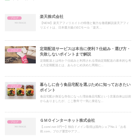
楽天株式会社
ブログ
【NEW】楽天アフィリエイトの特徴と魅力を徹底解説楽天アフィ
リエイトは、日本最大級のECモール「楽天...
定期配送サービスは本当に便利？仕組み・選び方・
ブログ
失敗しないポイントまで解説
定期配送とは何か？仕組みと利用される理由定期配送の基本的な考
え方定期配送とは、あらかじめ決めた周期に...
暮らしに合う食品宅配を選ぶために知っておきたい
ブログ
ポイント
食品宅配が身近な存在になった理由食品宅配という言葉自体は以前
からありましたが、ここ数年で一気に身近な...
ＧＭＯインターネット株式会社
ブログ
【.com/.net 0円〜】独自ドメイン取得は国内シェアNo.1「お名
前.com」ブログ運営やアフ...