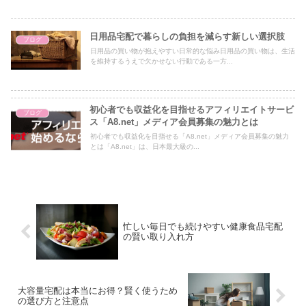
日用品宅配で暮らしの負担を減らす新しい選択肢
ブログ
日用品の買い物が抱えやすい日常的な悩み日用品の買い物は、生活
を維持するうえで欠かせない行動である一方...
初心者でも収益化を目指せるアフィリエイトサービ
ブログ
ス「A8.net」メディア会員募集の魅力とは
初心者でも収益化を目指せる「A8.net」メディア会員募集の魅力
とは「A8.net」は、日本最大級の...
忙しい毎日でも続けやすい健康食品宅配
の賢い取り入れ方
大容量宅配は本当にお得？賢く使うため
の選び方と注意点