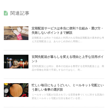
関連記事
定期配送サービスは本当に便利？仕組み・選び方・
失敗しないポイントまで解説
定期配送とは何か？仕組みと利用される理由定期配送の基本的な考
え方定期配送とは、あらかじめ決めた周期に...
玄関先配送が暮らしを変える理由と上手な活用ポイ
ント
玄関先配送とは何か、基本の仕組みを整理する玄関先配送とは、商
品や荷物を対面で手渡しするのではなく、利...
忙しい毎日にちょうどいい、ミールキット宅配とい
う新しい食事の選択肢
ミールキット宅配が注目されている背景食事づくりに対する意識の
変化ミールキット宅配が注目を集めている背...